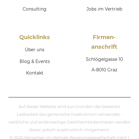
Consulting
Jobs im Vertrieb
Quicklinks
Firmen­
anschrift
Über uns
Schlögelgasse 10
Blog & Events
A-8010 Graz
Kontakt
Auf dieser Website wird aus Gründen der besseren
Lesbarkeit das generische maskulinum verwendet -
weibliche und anderweitige Geschlechtsidentitäten werden
dabei jedoch ausdrücklich mitgemeint.
© 2025 Menschen im Vertrieb Beratungsgesellschaft mbH |