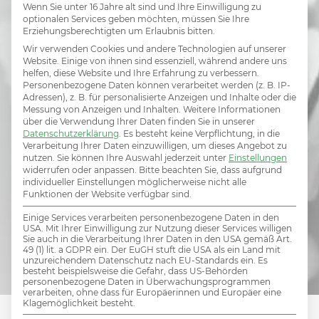
passender
Wenn Sie unter 16 Jahre alt sind und Ihre Einwilligung zu
optionalen Services geben möchten, müssen Sie Ihre
Erziehungsberechtigten um Erlaubnis bitten.
Wir verwenden Cookies und andere Technologien auf unserer
Job dabei?
Website. Einige von ihnen sind essenziell, während andere uns
helfen, diese Website und Ihre Erfahrung zu verbessern.
Personenbezogene Daten können verarbeitet werden (z. B. IP-
Adressen), z. B. für personalisierte Anzeigen und Inhalte oder die
Messung von Anzeigen und Inhalten.
Weitere Informationen
über die Verwendung Ihrer Daten finden Sie in unserer
Hier initiativ bewerben und damit Teil des MiV
Datenschutzerklärung
.
Es besteht keine Verpflichtung, in die
Verarbeitung Ihrer Daten einzuwilligen, um dieses Angebot zu
Talent Netzwerks werden.
nutzen.
Sie können Ihre Auswahl jederzeit unter
Einstellungen
widerrufen oder anpassen.
Bitte beachten Sie, dass aufgrund
individueller Einstellungen möglicherweise nicht alle
Funktionen der Website verfügbar sind.
INITIATIVBEWERBUNG
Einige Services verarbeiten personenbezogene Daten in den
USA. Mit Ihrer Einwilligung zur Nutzung dieser Services willigen
Sie auch in die Verarbeitung Ihrer Daten in den USA gemäß Art.
49 (1) lit. a GDPR ein. Der EuGH stuft die USA als ein Land mit
unzureichendem Datenschutz nach EU-Standards ein. Es
besteht beispielsweise die Gefahr, dass US-Behörden
personenbezogene Daten in Überwachungsprogrammen
verarbeiten, ohne dass für Europäerinnen und Europäer eine
Klagemöglichkeit besteht.