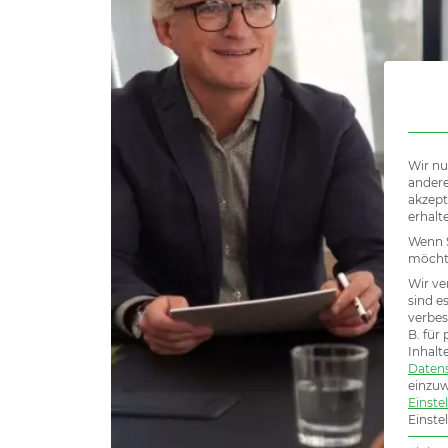
Wir nu
andere
akzept
erhalt
Wenn S
möchte
Wir ve
sind e
verbes
B. für
Inhalt
Daten
einzuw
Einste
Einste