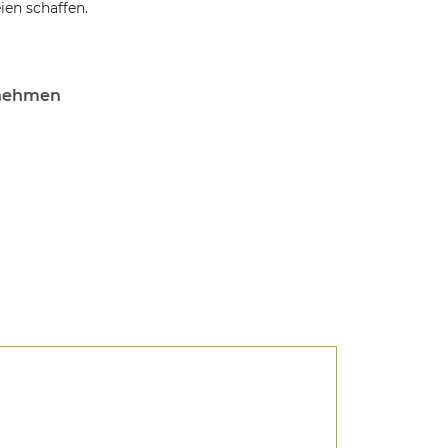
eien schaffen.
fnehmen