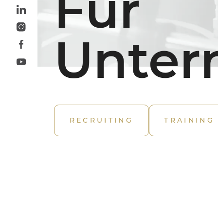
Für
Unte
Mail:
office@menschen-im-vertrieb.at
RECRUITING
TRAINING