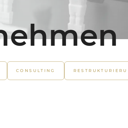
rnehmen
Tel.:
+43 316 225 079
CONSULTING
RESTRUKTURIER