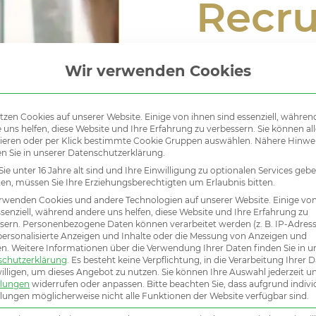
Recru
Wir verwenden Cookies
Unsere besondere Erfahr
passenden Verkaufs- und
tzen Cookies auf unserer Website. Einige von ihnen sind essenziell, währen
Führungskräften untersc
 uns helfen, diese Website und Ihre Erfahrung zu verbessern. Sie können all
ieren oder per Klick bestimmte Cookie Gruppen auswählen. Nähere Hinwe
umsonst verfügen wir ü
en Sie in unserer Datenschutzerklärung.
Österreichs und sorgen 
ie unter 16 Jahre alt sind und Ihre Einwilligung zu optionalen Services geb
n, müssen Sie Ihre Erziehungsberechtigten um Erlaubnis bitten.
rwenden Cookies und andere Technologien auf unserer Website. Einige vo
ssenziell, während andere uns helfen, diese Website und Ihre Erfahrung zu
sern.
Personenbezogene Daten können verarbeitet werden (z. B. IP-Adresse
Mehr erfahre
 personalisierte Anzeigen und Inhalte oder die Messung von Anzeigen und
en.
Weitere Informationen über die Verwendung Ihrer Daten finden Sie in u
schutzerklärung
.
Es besteht keine Verpflichtung, in die Verarbeitung Ihrer 
illigen, um dieses Angebot zu nutzen.
Sie können Ihre Auswahl jederzeit u
llungen
widerrufen oder anpassen.
Bitte beachten Sie, dass aufgrund indivi
llungen möglicherweise nicht alle Funktionen der Website verfügbar sind.