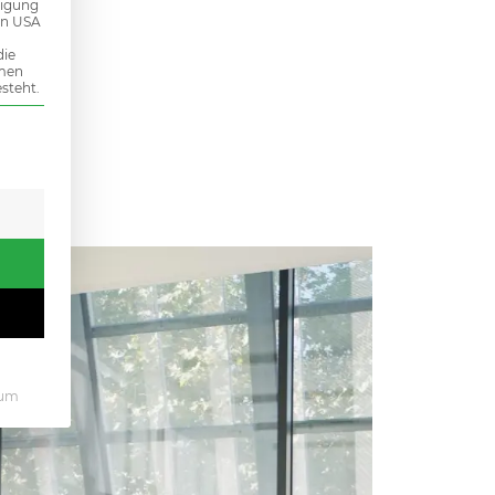
ligung
den USA
die
mmen
steht.
 erteilt werden kann. Die erste Service-Gruppe ist essenziel
sum