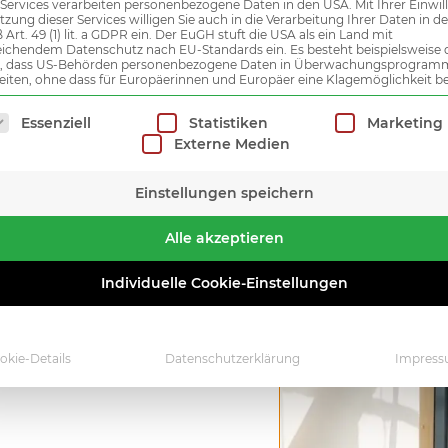
 Services verarbeiten personenbezogene Daten in den USA. Mit Ihrer Einwil
tzung dieser Services willigen Sie auch in die Verarbeitung Ihrer Daten in 
Art. 49 (1) lit. a GDPR ein. Der EuGH stuft die USA als ein Land mit
ichendem Datenschutz nach EU-Standards ein. Es besteht beispielsweise 
r, dass US-Behörden personenbezogene Daten in Überwachungsprogra
eiten, ohne dass für Europäerinnen und Europäer eine Klagemöglichkeit be
lgt eine Liste der Service-Gruppen, für die eine Einwilligung
Essenziell
Statistiken
Marketing
Externe Medien
Einstellungen speichern
Alle akzeptieren
Individuelle Cookie-Einstellungen
okie-Details
Datenschutzerklärung
Impres