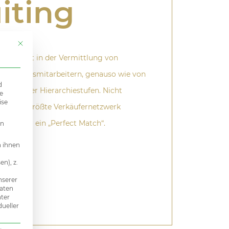
iting
Mit diesem Button wird der Dialog geschlossen. Seine Funktionalität i
ung liegt in der Vermittlung von
 Vertriebsmitarbeitern, genauso wie von
d
hiedlicher Hierarchiestufen. Nicht
e
ise
ber das größte Verkäufernetzwerk
damit für ein „Perfect Match“.
en
n ihnen
n), z.
n
nserer
Daten
nter
dueller