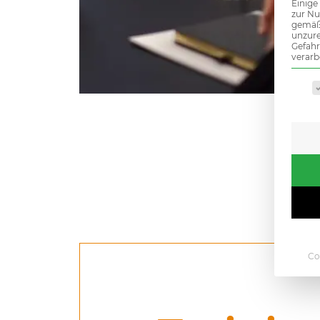
Einige
zur Nu
gemäß 
unzure
Gefah
verarb
Es fo
Co