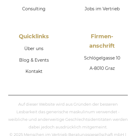
Consulting
Jobs im Vertrieb
Quicklinks
Firmen­
anschrift
Über uns
Schlögelgasse 10
Blog & Events
A-8010 Graz
Kontakt
Auf dieser Website wird aus Gründen der besseren
Lesbarkeit das generische maskulinum verwendet -
weibliche und anderweitige Geschlechtsidentitäten werden
dabei jedoch ausdrücklich mitgemeint.
© 2025 Menschen im Vertrieb Beratungsgesellschaft mbH |