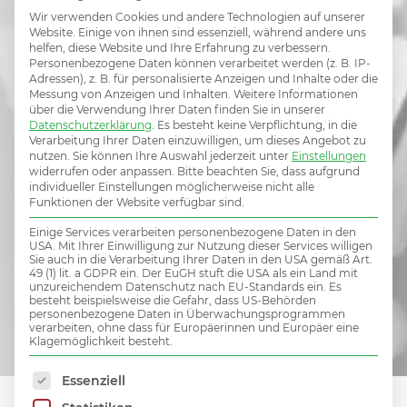
passender
Wir verwenden Cookies und andere Technologien auf unserer
Website. Einige von ihnen sind essenziell, während andere uns
helfen, diese Website und Ihre Erfahrung zu verbessern.
Job dabei?
Personenbezogene Daten können verarbeitet werden (z. B. IP-
Adressen), z. B. für personalisierte Anzeigen und Inhalte oder die
Messung von Anzeigen und Inhalten.
Weitere Informationen
über die Verwendung Ihrer Daten finden Sie in unserer
Datenschutzerklärung
.
Es besteht keine Verpflichtung, in die
Verarbeitung Ihrer Daten einzuwilligen, um dieses Angebot zu
nutzen.
Sie können Ihre Auswahl jederzeit unter
Einstellungen
Hier initiativ bewerben und damit Teil des MiV
widerrufen oder anpassen.
Bitte beachten Sie, dass aufgrund
individueller Einstellungen möglicherweise nicht alle
Talent Netzwerks werden.
Funktionen der Website verfügbar sind.
Einige Services verarbeiten personenbezogene Daten in den
USA. Mit Ihrer Einwilligung zur Nutzung dieser Services willigen
Sie auch in die Verarbeitung Ihrer Daten in den USA gemäß Art.
49 (1) lit. a GDPR ein. Der EuGH stuft die USA als ein Land mit
INITIATIVBEWERBUNG
unzureichendem Datenschutz nach EU-Standards ein. Es
besteht beispielsweise die Gefahr, dass US-Behörden
personenbezogene Daten in Überwachungsprogrammen
verarbeiten, ohne dass für Europäerinnen und Europäer eine
Klagemöglichkeit besteht.
Es folgt eine Liste der Service-Gruppen, für die 
Essenziell