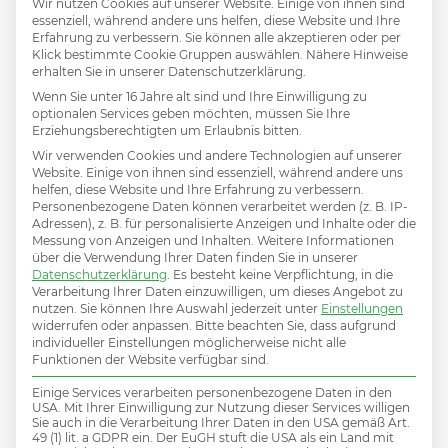
Wir nutzen Cookies auf unserer Website. Einige von ihnen sind
sondern ein Symbol für Authentizität und
essenziell, während andere uns helfen, diese Website und Ihre
Erfahrung zu verbessern. Sie können alle akzeptieren oder per
Regionalität. Im Vertrieb bedeutet das,
Klick bestimmte Cookie Gruppen auswählen. Nähere Hinweise
erhalten Sie in unserer Datenschutzerklärung.
authentisch aufzutreten und auf die
Wenn Sie unter 16 Jahre alt sind und Ihre Einwilligung zu
eigenen Stärken zu setzen, statt auf
optionalen Services geben möchten, müssen Sie Ihre
Erziehungsberechtigten um Erlaubnis bitten.
„Masken“ oder künstliche Strategien.
Wir verwenden Cookies und andere Technologien auf unserer
Website. Einige von ihnen sind essenziell, während andere uns
helfen, diese Website und Ihre Erfahrung zu verbessern.
Beispiel:
Personenbezogene Daten können verarbeitet werden (z. B. IP-
Adressen), z. B. für personalisierte Anzeigen und Inhalte oder die
Ein Recruiting-Unternehmen, das klar
Messung von Anzeigen und Inhalten.
Weitere Informationen
über die Verwendung Ihrer Daten finden Sie in unserer
kommuniziert, wofür es steht (z. B.
Datenschutzerklärung
.
Es besteht keine Verpflichtung, in die
Verarbeitung Ihrer Daten einzuwilligen, um dieses Angebot zu
persönliche Betreuung, schnelle
nutzen.
Sie können Ihre Auswahl jederzeit unter
Einstellungen
widerrufen oder anpassen.
Bitte beachten Sie, dass aufgrund
Lösungen), wird bei potenziellen
individueller Einstellungen möglicherweise nicht alle
Funktionen der Website verfügbar sind.
Kandidaten und natürlich auch bei
Einige Services verarbeiten personenbezogene Daten in den
Kunden einen bleibenden Eindruck
USA. Mit Ihrer Einwilligung zur Nutzung dieser Services willigen
Sie auch in die Verarbeitung Ihrer Daten in den USA gemäß Art.
hinterlassen und hebt sich dadurch
49 (1) lit. a GDPR ein. Der EuGH stuft die USA als ein Land mit