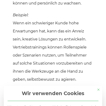
können und persönlich zu wachsen.
Beispiel:
Wenn ein schwieriger Kunde hohe
Erwartungen hat, kann das ein Anreiz
sein, kreative Lösungen zu entwickeln.
Vertriebstrainings können Rollenspiele
oder Szenarien nutzen, um Teilnehmer
auf solche Situationen vorzubereiten und
ihnen die Werkzeuge an die Hand zu
geben, selbstbewusst zu agieren.
Mit di
1.3. Tradition und Authentizität
Wir verwenden Cookies
Der Krampus ist nicht nur eine Figur,