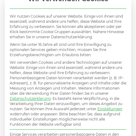
verändert: die Organisationsstruktur, die
KPIs, die Incentive-Systeme, die
Wir nutzen Cookies auf unserer Website. Einige von ihnen sind
essenziell, während andere uns helfen, diese Website und Ihre
Entscheidungsprozesse, die
Erfahrung zu verbessern. Sie können alle akzeptieren oder per
Klick bestimmte Cookie Gruppen auswählen. Nähere Hinweise
Budgetallokation, die
erhalten Sie in unserer Datenschutzerklärung.
Produktentwicklung, das
Wenn Sie unter 16 Jahre alt sind und Ihre Einwilligung zu
optionalen Services geben möchten, müssen Sie Ihre
Geschäftsmodell selbst.
Erziehungsberechtigten um Erlaubnis bitten.
Wir verwenden Cookies und andere Technologien auf unserer
Website. Einige von ihnen sind essenziell, während andere uns
Amazon ist das international bekannteste
helfen, diese Website und Ihre Erfahrung zu verbessern.
Personenbezogene Daten können verarbeitet werden (z. B. IP-
Beispiel, weshalb es auch das
Adressen), z. B. für personalisierte Anzeigen und Inhalte oder die
Messung von Anzeigen und Inhalten.
Weitere Informationen
abgenutzteste ist — aber es ist abgenutzt,
über die Verwendung Ihrer Daten finden Sie in unserer
Datenschutzerklärung
.
Es besteht keine Verpflichtung, in die
weil es funktioniert. Jeff Bezos hat
Verarbeitung Ihrer Daten einzuwilligen, um dieses Angebot zu
nutzen.
Sie können Ihre Auswahl jederzeit unter
Einstellungen
„Working Backwards from the
widerrufen oder anpassen.
Bitte beachten Sie, dass aufgrund
individueller Einstellungen möglicherweise nicht alle
Customer“
nicht als Slogan eingeführt. Er
Funktionen der Website verfügbar sind.
hat es als operatives Prinzip
Einige Services verarbeiten personenbezogene Daten in den