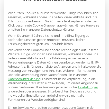
Klare Prioritäten statt Chaos
Ein Vertriebsteam, das wieder abschließt
Wir nutzen Cookies auf unserer Website. Einige von ihnen sind
essenziell, während andere uns helfen, diese Website und Ihre
und wieder Verantwortung übernimmt,
Erfahrung zu verbessern. Sie können alle akzeptieren oder per
Klick bestimmte Cookie Gruppen auswählen. Nähere Hinweise
statt nur improvisiert
erhalten Sie in unserer Datenschutzerklärung.
Wenn Sie unter 16 Jahre alt sind und Ihre Einwilligung zu
Vertrauen von Banken, Kunden und
optionalen Services geben möchten, müssen Sie Ihre
Erziehungsberechtigten um Erlaubnis bitten.
Mitarbeitern
Wir verwenden Cookies und andere Technologien auf unserer
Website. Einige von ihnen sind essenziell, während andere uns
Strukturen, die auch zukünftige Krisen
helfen, diese Website und Ihre Erfahrung zu verbessern.
Personenbezogene Daten können verarbeitet werden (z. B. IP-
abfedern
Adressen), z. B. für personalisierte Anzeigen und Inhalte oder die
Messung von Anzeigen und Inhalten.
Weitere Informationen
über die Verwendung Ihrer Daten finden Sie in unserer
Eine Vertriebskultur auf Wachstum
Datenschutzerklärung
.
Es besteht keine Verpflichtung, in die
Verarbeitung Ihrer Daten einzuwilligen, um dieses Angebot zu
getrimmt
nutzen.
Sie können Ihre Auswahl jederzeit unter
Einstellungen
widerrufen oder anpassen.
Bitte beachten Sie, dass aufgrund
Einen echten Neustart statt kosmetischer
individueller Einstellungen möglicherweise nicht alle
Funktionen der Website verfügbar sind.
Sanierung
Einige Services verarbeiten personenbezogene Daten in den