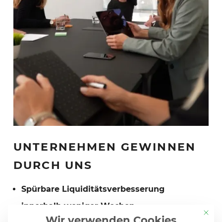
UNTERNEHMEN GEWINNEN
DURCH UNS
Spürbare Liquiditätsverbesserung
innerhalb weniger Wochen
Mit di
Wir verwenden Cookies