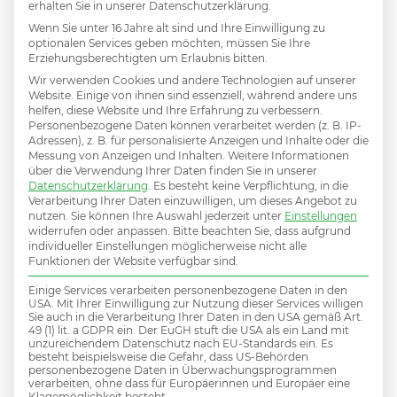
vier Jahren gültig. Der Arbeitnehmer
erhalten Sie in unserer Datenschutzerklärung.
Wenn Sie unter 16 Jahre alt sind und Ihre Einwilligung zu
muss also eine Weile im
optionalen Services geben möchten, müssen Sie Ihre
Erziehungsberechtigten um Erlaubnis bitten.
Vertriebsbereich des Unternehmens
Wir verwenden Cookies und andere Technologien auf unserer
Website. Einige von ihnen sind essenziell, während andere uns
beschäftigt gewesen sein.
helfen, diese Website und Ihre Erfahrung zu verbessern.
Personenbezogene Daten können verarbeitet werden (z. B. IP-
Zudem können sich Vertriebler mit
Adressen), z. B. für personalisierte Anzeigen und Inhalte oder die
Messung von Anzeigen und Inhalten.
Weitere Informationen
Begünstigtenstatus über Förderungen
über die Verwendung Ihrer Daten finden Sie in unserer
Datenschutzerklärung
.
Es besteht keine Verpflichtung, in die
verschiedener Art freuen. Je nach
Verarbeitung Ihrer Daten einzuwilligen, um dieses Angebot zu
nutzen.
Sie können Ihre Auswahl jederzeit unter
Einstellungen
individueller Situation sind technische
widerrufen oder anpassen.
Bitte beachten Sie, dass aufgrund
individueller Einstellungen möglicherweise nicht alle
Arbeitshilfen oder besondere
Funktionen der Website verfügbar sind.
Trainingseinheiten möglich.
Einige Services verarbeiten personenbezogene Daten in den
USA. Mit Ihrer Einwilligung zur Nutzung dieser Services willigen
Sie auch in die Verarbeitung Ihrer Daten in den USA gemäß Art.
Auch der Arbeitgeber profitiert. Wenn
49 (1) lit. a GDPR ein. Der EuGH stuft die USA als ein Land mit
unzureichendem Datenschutz nach EU-Standards ein. Es
er begünstigte Behinderte beschäftigt,
besteht beispielsweise die Gefahr, dass US-Behörden
personenbezogene Daten in Überwachungsprogrammen
hat er Anspruch auf Förderungen. Sogar
verarbeiten, ohne dass für Europäerinnen und Europäer eine
Klagemöglichkeit besteht.