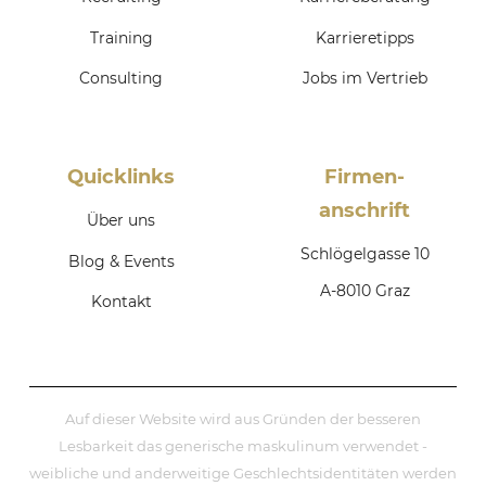
Training
Karrieretipps
Consulting
Jobs im Vertrieb
Quicklinks
Firmen­
anschrift
Über uns
Schlögelgasse 10
Blog & Events
A-8010 Graz
Kontakt
Auf dieser Website wird aus Gründen der besseren
Lesbarkeit das generische maskulinum verwendet -
weibliche und anderweitige Geschlechtsidentitäten werden