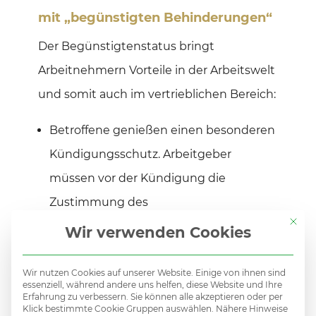
mit „begünstigten Behinderungen“
Der Begünstigtenstatus bringt
Arbeitnehmern Vorteile in der Arbeitswelt
und somit auch im vertrieblichen Bereich:
Betroffene genießen einen besonderen
Kündigungsschutz. Arbeitgeber
müssen vor der Kündigung die
Zustimmung des
Mit di
Behindertenausschusses einholen. Die
Wir verwenden Cookies
Kündigungsfrist liegt bei mindestens
vier Wochen. Allerdings wird der
Wir nutzen Cookies auf unserer Website. Einige von ihnen sind
essenziell, während andere uns helfen, diese Website und Ihre
Kündigungsschutz erst nach Ablauf von
Erfahrung zu verbessern. Sie können alle akzeptieren oder per
Klick bestimmte Cookie Gruppen auswählen. Nähere Hinweise