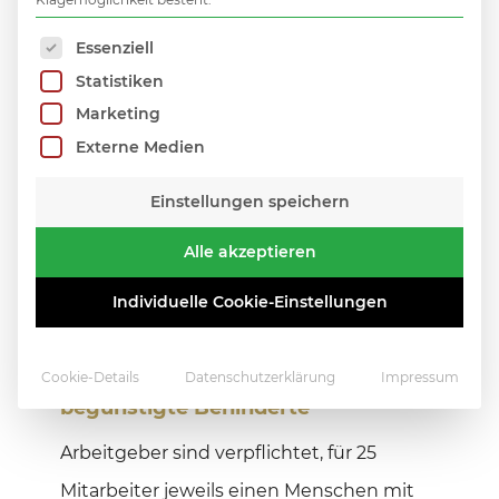
Steuerbegünstigungen sind möglich.
Es folgt eine Liste der Service-Gruppen, für die 
Essenziell
Möglicherweise gibt es im
Statistiken
Kollektivvertrag oder in der
Marketing
Betriebsvereinbarung eine Regelung
Externe Medien
für einen erhöhten Urlaubsanspruch für
Einstellungen speichern
Personen mit Begünstigtenstatus. Das
Alle akzeptieren
kann aber von Betrieb zu Betrieb
variieren.
Individuelle Cookie-Einstellungen
Beschäftigungspflicht für
Cookie-Details
Datenschutzerklärung
Impressum
begünstigte Behinderte
Arbeitgeber sind verpflichtet, für 25
Mitarbeiter jeweils einen Menschen mit