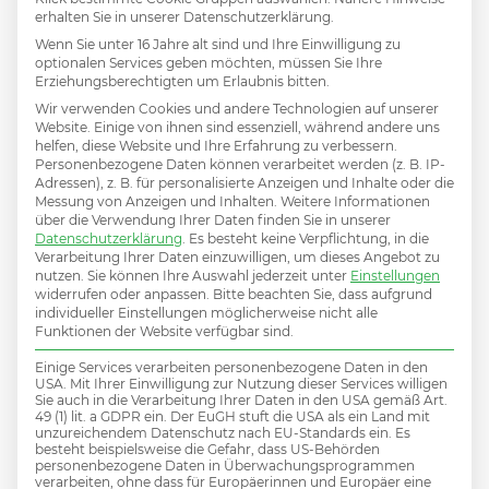
euch ab jetzt nicht mehr
erhalten Sie in unserer Datenschutzerklärung.
finden werden
Wenn Sie unter 16 Jahre alt sind und Ihre Einwilligung zu
optionalen Services geben möchten, müssen Sie Ihre
Erziehungsberechtigten um Erlaubnis bitten.
Google beantwortet Kundenfragen heute
Wir verwenden Cookies und andere Technologien auf unserer
Website. Einige von ihnen sind essenziell, während andere uns
oft schon in der Suche selbst – bevor
helfen, diese Website und Ihre Erfahrung zu verbessern.
Personenbezogene Daten können verarbeitet werden (z. B. IP-
jemand eure Website besucht....
Adressen), z. B. für personalisierte Anzeigen und Inhalte oder die
Messung von Anzeigen und Inhalten.
Weitere Informationen
über die Verwendung Ihrer Daten finden Sie in unserer
Datenschutzerklärung
.
Es besteht keine Verpflichtung, in die
Verarbeitung Ihrer Daten einzuwilligen, um dieses Angebot zu
nutzen.
Sie können Ihre Auswahl jederzeit unter
Einstellungen
widerrufen oder anpassen.
Bitte beachten Sie, dass aufgrund
individueller Einstellungen möglicherweise nicht alle
Funktionen der Website verfügbar sind.
Einige Services verarbeiten personenbezogene Daten in den
USA. Mit Ihrer Einwilligung zur Nutzung dieser Services willigen
Sie auch in die Verarbeitung Ihrer Daten in den USA gemäß Art.
49 (1) lit. a GDPR ein. Der EuGH stuft die USA als ein Land mit
unzureichendem Datenschutz nach EU-Standards ein. Es
besteht beispielsweise die Gefahr, dass US-Behörden
personenbezogene Daten in Überwachungsprogrammen
verarbeiten, ohne dass für Europäerinnen und Europäer eine