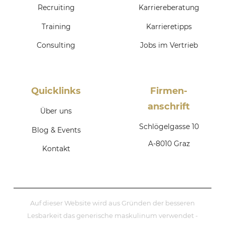
Recruiting
Karriereberatung
Training
Karrieretipps
Consulting
Jobs im Vertrieb
Quicklinks
Firmen­
anschrift
Über uns
Schlögelgasse 10
Blog & Events
A-8010 Graz
Kontakt
Auf dieser Website wird aus Gründen der besseren
Lesbarkeit das generische maskulinum verwendet -